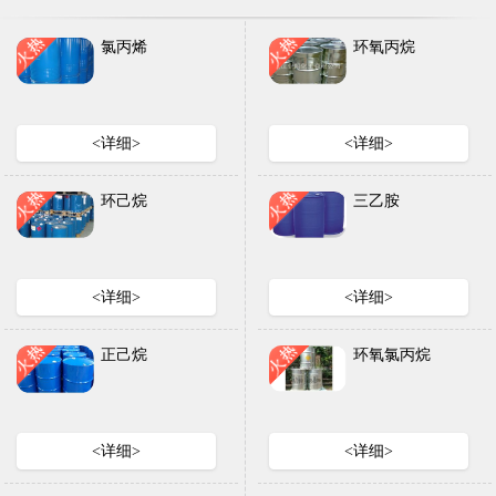
氯丙烯
环氧丙烷
<详细>
<详细>
环己烷
三乙胺
<详细>
<详细>
正己烷
环氧氯丙烷
<详细>
<详细>